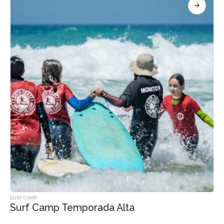
Este
SURF CAMP
Surf Camp Temporada Alta
producto
tiene