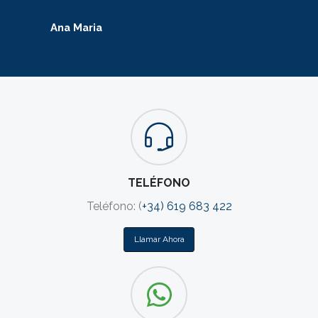
Ana Maria
Carl
TELÉFONO
Teléfono: (
+34) 619 683 422
Llamar Ahora