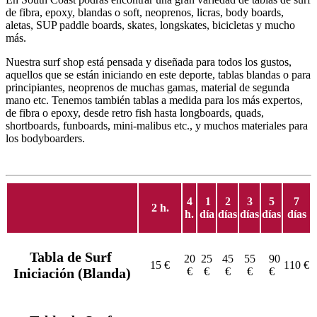
de fibra, epoxy, blandas o soft, neoprenos, licras, body boards,
aletas, SUP paddle boards, skates, longskates, bicicletas y mucho
más.
Nuestra surf shop está pensada y diseñada para todos los gustos,
aquellos que se están iniciando en este deporte, tablas blandas o para
principiantes, neoprenos de muchas gamas, material de segunda
mano etc. Tenemos también tablas a medida para los más expertos,
de fibra o epoxy, desde retro fish hasta longboards, quads,
shortboards, funboards, mini-malibus etc., y muchos materiales para
los bodyboarders.
4
1
2
3
5
7
2 h.
h.
día
días
días
días
días
Tabla de Surf
20
25
45
55
90
15 €
110 €
Iniciación (Blanda)
€
€
€
€
€