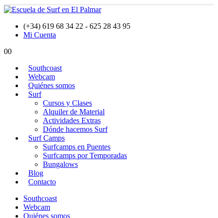
(+34) 619 68 34 22 - 625 28 43 95
Mi Cuenta
0
0
Southcoast
Webcam
Quiénes somos
Surf
Cursos y Clases
Alquiler de Material
Actividades Extras
Dónde hacemos Surf
Surf Camps
Surfcamps en Puentes
Surfcamps por Temporadas
Bungalows
Blog
Contacto
Southcoast
Webcam
Quiénes somos