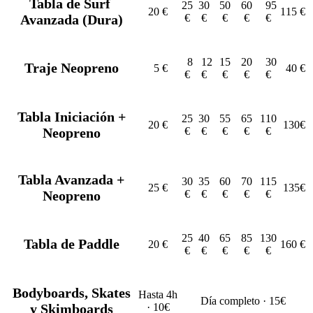
Tabla de Surf
25
30
50
60
95
20 €
115 €
Avanzada (Dura)
€
€
€
€
€
8
12
15
20
30
Traje Neopreno
5 €
40 €
€
€
€
€
€
Tabla Iniciación +
25
30
55
65
110
20 €
130€
Neopreno
€
€
€
€
€
Tabla Avanzada +
30
35
60
70
115
25 €
135€
Neopreno
€
€
€
€
€
25
40
65
85
130
Tabla de Paddle
20 €
160 €
€
€
€
€
€
Bodyboards, Skates
Hasta 4h
Día completo · 15€
y Skimboards
· 10€