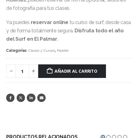
de fotografía para tus clases.
Ya puedes
reservar online
tu curso de surf, desde casa
y de forma totalmente segura.
Disfruta todo el año
del Surf en El Palmar
.
Categorías:
Clases y Cursos
,
Paddle
AÑADIR AL CARRITO
PRODUCTOS RELACIONADOS