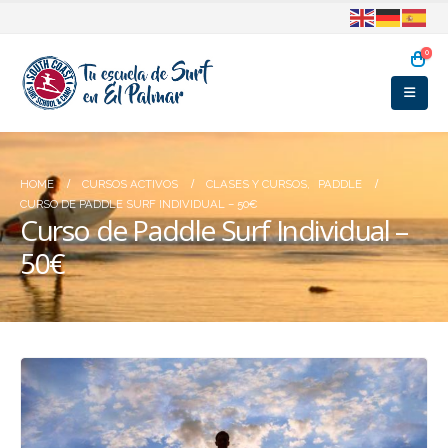
0
HOME
CURSOS ACTIVOS
CLASES Y CURSOS
,
PADDLE
CURSO DE PADDLE SURF INDIVIDUAL – 50€
Curso de Paddle Surf Individual –
50€