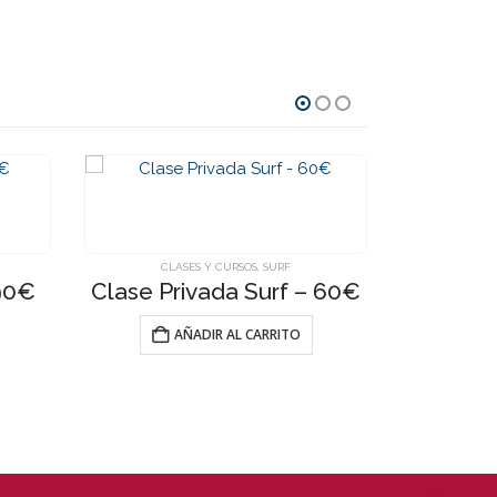
CLASES Y CURSOS
,
SURF
 90€
Clase Privada Surf – 60€
AÑADIR AL CARRITO
CLA
Curso S