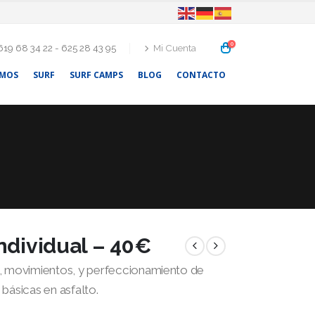
0
 619 68 34 22 - 625 28 43 95
Mi Cuenta
OMOS
SURF
SURF CAMPS
BLOG
CONTACTO
ndividual – 40€
g, movimientos, y perfeccionamiento de
básicas en asfalto.