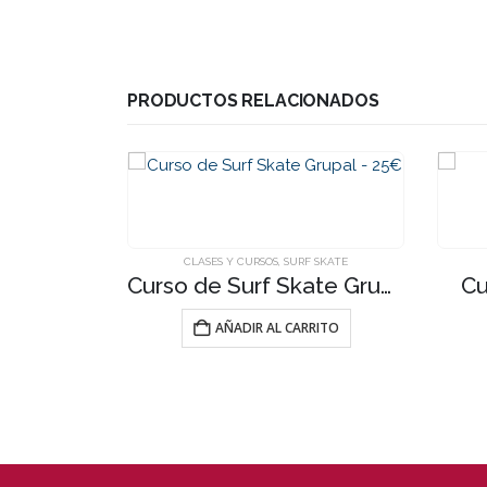
PRODUCTOS RELACIONADOS
CLASES Y CURSOS
,
SURF SKATE
Curso de Surf Skate Grupal – 25€
Cu
AÑADIR AL CARRITO
URF
s – 175€