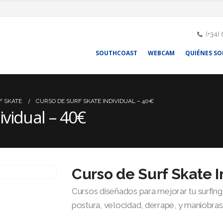
(+34)
SOUTHCOAST
WEBCAM
QUIÉNES S
F SKATE
CURSO DE SURF SKATE INDIVIDUAL – 40€
ividual – 40€
Curso de Surf Skate I
Cursos diseñados para mejorar tu surfin
postura, velocidad, derrape, y maniobras 