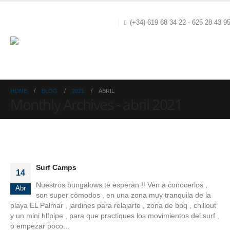
(+34) 619 68 34 22 - 625 28 43 9
HOME
BLOG
2021
ABRIL
Monthly Archives - abril 2021
Surf Camps
14
Nuestros bungalows te esperan !! Ven a conocerlos ,
Abr
son super còmodos , en una zona muy tranquila de la
playa EL Palmar , jardines para relajarte , zona de bbq , chillout
y un mini hlfpipe , para que practiques los movimientos del surf ,
o empezar poco...