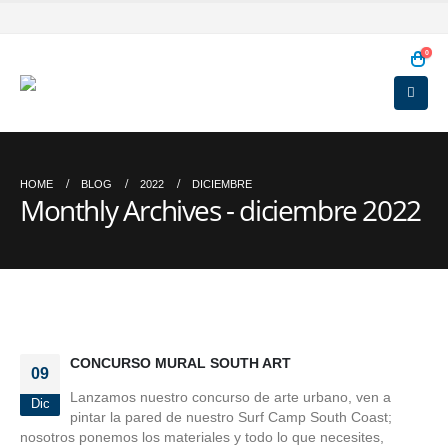
0
HOME
BLOG
2022
DICIEMBRE
Monthly Archives - diciembre 2022
CONCURSO MURAL SOUTH ART
09
Lanzamos nuestro concurso de arte urbano, ven a
Dic
pintar la pared de nuestro Surf Camp South Coast;
nosotros ponemos los materiales y todo lo que necesites,