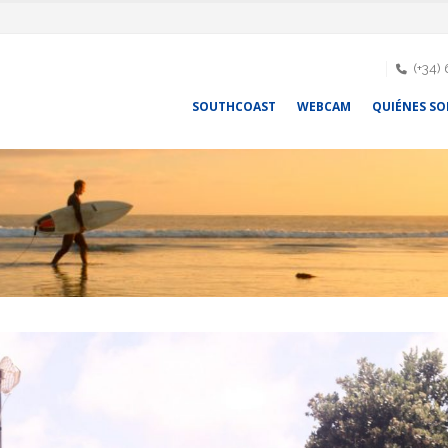
(+34)
SOUTHCOAST
WEBCAM
QUIÉNES S
Surf Camp Semana Santa
Empezamos con l
2026 en El Palmar, Cádiz |
campamentos de 
South Coast Surf Camp
Septiembre-Octub
09/01/2026
29/07/2026