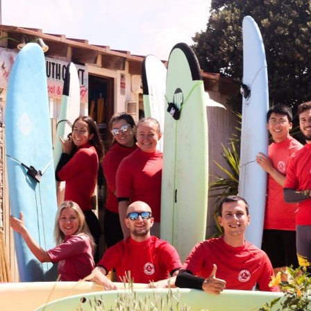
Surfcamp del 10 al 13 de
Clases y Campam
Octubre en El Palmar:
Surf Verano 2026
Aprende a surfear en el
23/07/2026
Puente del Pilar de 2025
01/09/2025
Surf Camp Puent
en El Palmar (Cádiz
Surfea con nosotros en el
Mayo
campamento del Puente de
02/04/2026
Mayo este 2025
24/01/2025