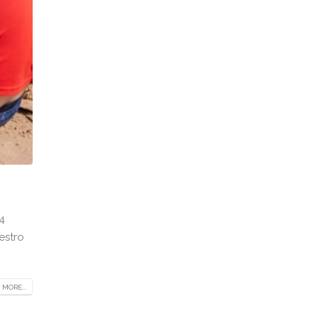
4
estro
 MORE...