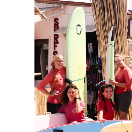
Clases y Campamento de
Surf Verano 2026
23/07/2026
Surf Camp Puente de Mayo
en El Palmar (Cádiz) | 1 al 4
Mayo
02/04/2026