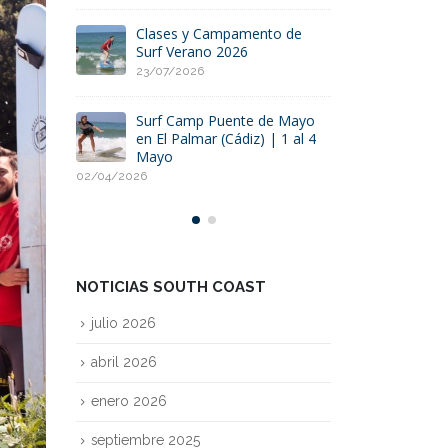
ento de
Surfcamp del 10 al 13 de
Clases 
Octubre en El Palmar:
Surf Ver
Aprende a surfear en el
23/07/20
Puente del Pilar de 2025
01/09/2025
e de Mayo
Surf Ca
) | 1 al 4
en El Pal
Surfea con nosotros en el
Mayo
campamento del Puente de
02/04/2026
Mayo este 2025
24/01/2025
NOTICIAS SOUTH COAST
julio 2026
abril 2026
enero 2026