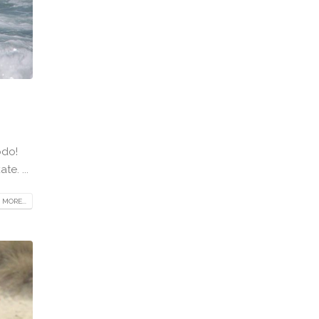
odo!
e. ...
 MORE...